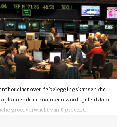
nthousiast over de beleggingskansen die
al opkomende economieën wordt geleid door
sche groei verwacht van 8 procent.