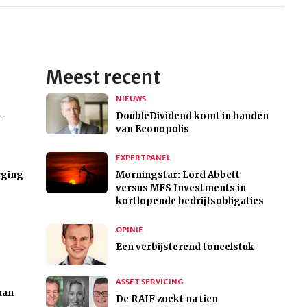
Meest recent
NIEUWS
n
DoubleDividend komt in handen
van Econopolis
EXPERTPANEL
rging
Morningstar: Lord Abbett
versus MFS Investments in
kortlopende bedrijfsobligaties
OPINIE
Een verbijsterend toneelstuk
ASSET SERVICING
aan
De RAIF zoekt na tien