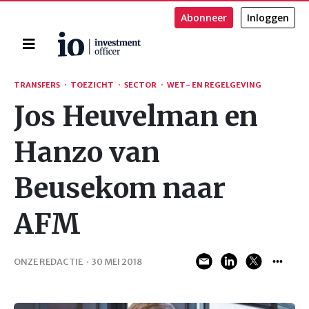
Abonneer
Inloggen
Home
Zoeken
TRANSFERS
·
TOEZICHT
·
SECTOR
·
WET- EN REGELGEVING
Jos Heuvelman en
Hanzo van
Beusekom naar
AFM
ONZE REDACTIE
·
30 MEI 2018