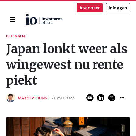
Abonneer
Inloggen
Home
Zoeken
BELEGGEN
Japan lonkt weer als
wingewest nu rente
piekt
MAX SEVERIJNS
·
20 MEI 2026