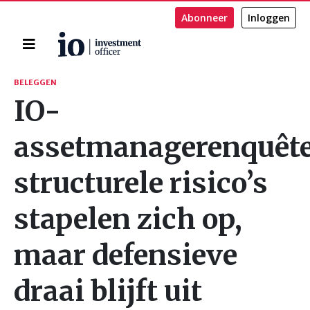
Abonneer
Inloggen
Home
Zoeken
BELEGGEN
IO-
assetmanagerenquête
structurele risico’s
stapelen zich op,
maar defensieve
draai blijft uit