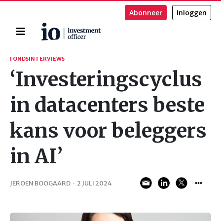
Abonneer
Inloggen
Home
Zoeken
FONDSINTERVIEWS
‘Investeringscyclus
in datacenters beste
kans voor beleggers
in AI’
JEROEN BOOGAARD
·
2 JULI 2024