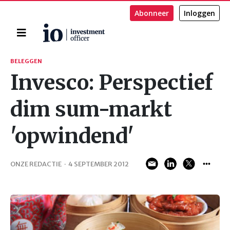
Abonneer
Inloggen
Home
Zoeken
BELEGGEN
Invesco: Perspectief
dim sum-markt
'opwindend'
ONZE REDACTIE
·
4 SEPTEMBER 2012