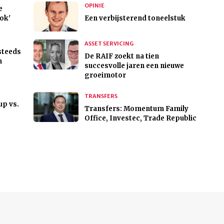
OPINIE
e
ok'
Een verbijsterend toneelstuk
ASSET SERVICING
steeds
De RAIF zoekt na tien
n
succesvolle jaren een nieuwe
groeimotor
TRANSFERS
up vs.
Transfers: Momentum Family
Office, Investec, Trade Republic