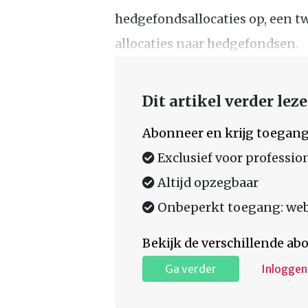
hedgefondsallocaties op, een t
allocaties naar hedgefondsen.
Dit artikel verder lez
Abonneer en krijg toegang
Exclusief voor professio
Altijd opzegbaar
Onbeperkt toegang: web,
Bekijk de verschillende a
Ga verder
Inloggen