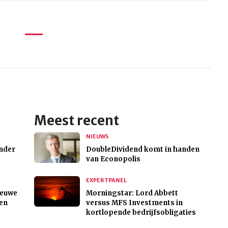
Meest recent
NIEUWS
onder
DoubleDividend komt in handen
van Econopolis
EXPERTPANEL
ieuwe
Morningstar: Lord Abbett
len
versus MFS Investments in
kortlopende bedrijfsobligaties