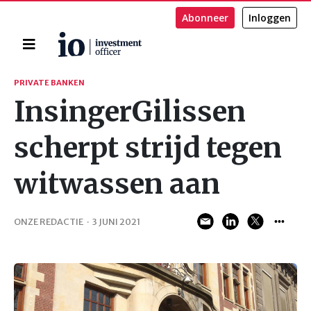
Abonneer
Inloggen
Home
Zoeken
PRIVATE BANKEN
InsingerGilissen
scherpt strijd tegen
witwassen aan
ONZE REDACTIE
·
3 JUNI 2021