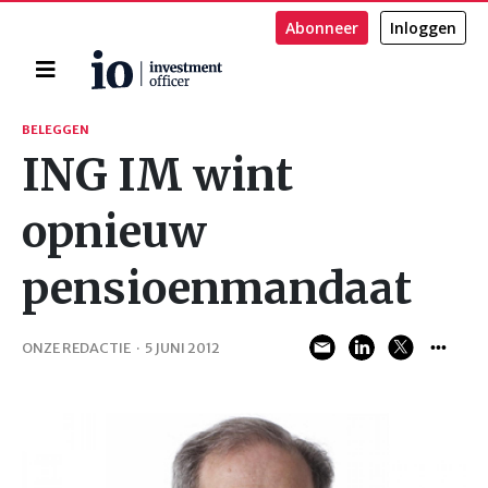
Abonneer
Inloggen
Home
Zoeken
BELEGGEN
ING IM wint
opnieuw
pensioenmandaat
ONZE REDACTIE
·
5 JUNI 2012