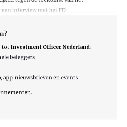
 een interview met het FD.
en?
 tot
Investment Officer Nederland
:
nele beleggers
 app, nieuwsbrieven en events
bonnementen.