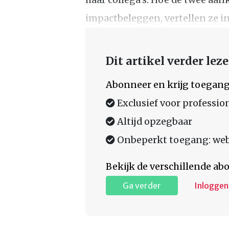
impactbeleggen, vertellen ze in
Dit artikel verder lez
Abonneer en krijg toegang
Exclusief voor professio
Altijd opzegbaar
Onbeperkt toegang: web,
Bekijk de verschillende a
Ga verder
Inloggen