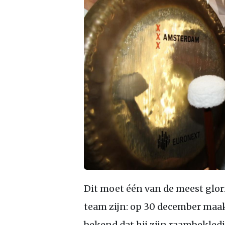
Dit moet één van de meest glo
team zijn: op 30 december ma
bekend dat hij zijn raambekled