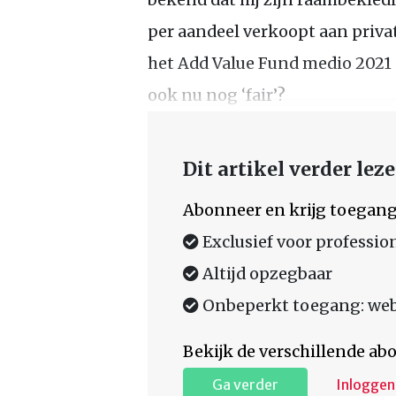
per aandeel verkoopt aan privat
het Add Value Fund medio 2021 al
ook nu nog ‘fair’?
Dit artikel verder lez
Abonneer en krijg toegang
Exclusief voor professio
Altijd opzegbaar
Onbeperkt toegang: web,
Bekijk de verschillende a
Ga verder
Inloggen