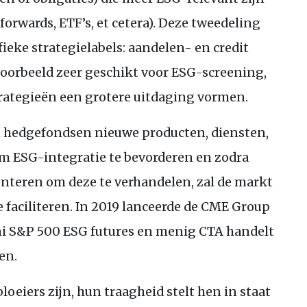
 forwards,
ETF
’s, et cetera). Deze tweedeling
ieke strategielabels: aandelen- en credit
voorbeeld zeer geschikt voor
ESG
-screening,
trategieën een grotere uitdaging vormen.
n hedgefondsen nieuwe producten, diensten,
 om
ESG
-integratie te bevorderen en zodra
teren om deze te verhandelen, zal de markt
e faciliteren. In 2019 lanceerde de
CME
Group
ni
S&P
500
ESG
futures en menig
CTA
handelt
en.
eiers zijn, hun traagheid stelt hen in staat