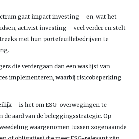
ctrum gaat impact investing – en, wat het
dsen, activist investing – veel verder en stelt
treeks met hun portefeuillebedrijven te
ing.
rs die verdergaan dan een waslijst van
ces implementeren, waarbij risicobeperking
lijk – is het om
ESG
-overwegingen te
n de aard van de beleggingsstrategie. Op
 tweedeling waargenomen tussen zogenaamde
en of obligaties) die meer
ESG
-relevant zijn