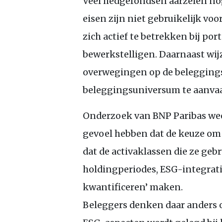
Veel hedgefondsen aarzelen no
eisen zijn niet gebruikelijk vo
zich actief te betrekken bij po
bewerkstelligen. Daarnaast wi
overwegingen op de beleggingsst
beleggingsuniversum te aanva
Onderzoek van
BNP
Paribas we
gevoel hebben dat de keuze o
dat de activaklassen die ze geb
holdingperiodes,
ESG
-integrati
kwantificeren’ maken.
Beleggers denken daar anders o