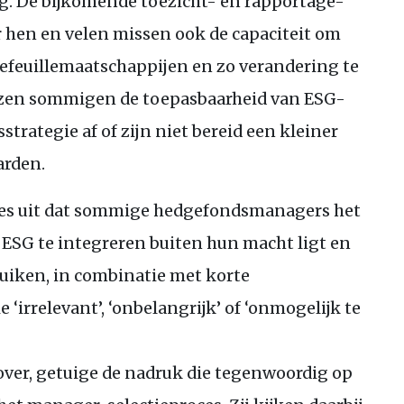
g. De bijkomende toezicht- en rapportage-
or hen en velen missen ook de capaciteit om
rtefeuillemaatschappijen en zo verandering te
jzen sommigen de toepasbaarheid van
ESG
-
rategie af of zijn niet bereid een kleiner
arden.
es uit dat sommige hedgefondsmanagers het
m
ESG
te integreren buiten hun macht ligt en
ruiken, in combinatie met korte
e ‘irrelevant’, ‘onbelangrijk’ of ‘onmogelijk te
ver, getuige de nadruk die tegenwoordig op