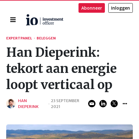
Abonneer
Inloggen
Home
Zoeken
EXPERTPANEL
·
BELEGGEN
Han Dieperink:
tekort aan energie
loopt verticaal op
HAN
23 SEPTEMBER
·
DIEPERINK
2021