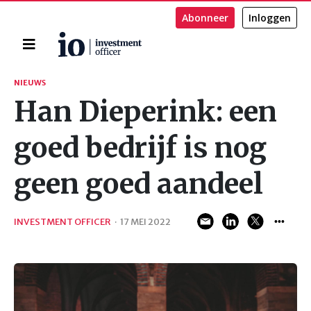
Abonneer
Inloggen
Home
Zoeken
NIEUWS
Han Dieperink: een
goed bedrijf is nog
geen goed aandeel
INVESTMENT OFFICER
·
17 MEI 2022