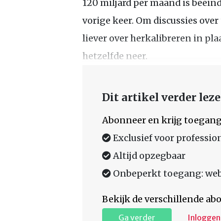
120 miljard per maand is beëind
vorige keer. Om discussies ove
liever over herkalibreren in pl
hetzelfde neer.
Dit artikel verder lez
Abonneer en krijg toegang
Exclusief voor professio
Altijd opzegbaar
Onbeperkt toegang: web,
Bekijk de verschillende a
Ga verder
Inloggen