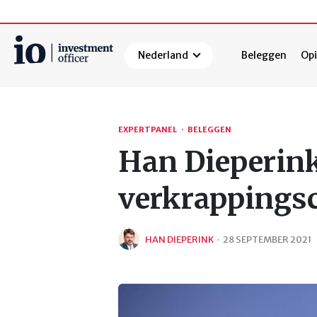
Nederland
Beleggen
Opi
Zoeken
EXPERTPANEL
·
BELEGGEN
Han Dieperink:
verkrappings
HAN DIEPERINK
·
28 SEPTEMBER 2021