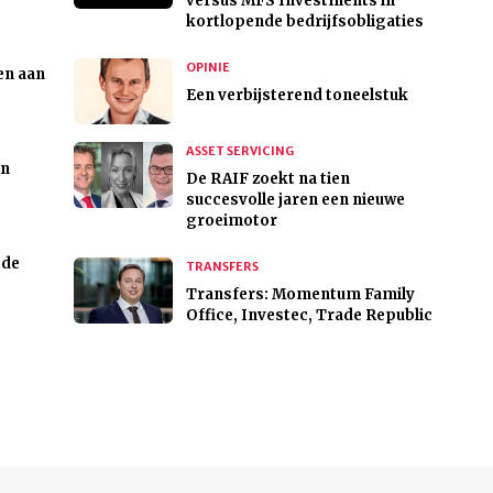
versus MFS Investments in
kortlopende bedrijfsobligaties
OPINIE
en aan
Een verbijsterend toneelstuk
ASSET SERVICING
en
De RAIF zoekt na tien
succesvolle jaren een nieuwe
groeimotor
 de
TRANSFERS
Transfers: Momentum Family
Office, Investec, Trade Republic