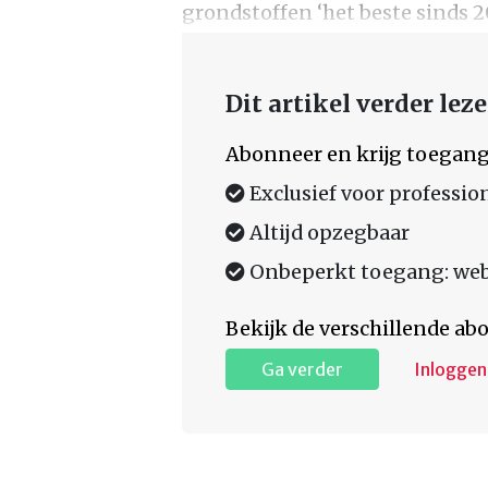
grondstoffen ‘het beste sinds 
Dit artikel verder lez
Abonneer en krijg toegang
Exclusief voor professio
Altijd opzegbaar
Onbeperkt toegang: web,
Bekijk de verschillende a
Ga verder
Inloggen