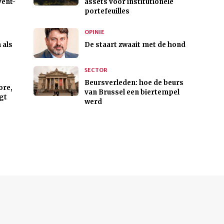
vent-
assets voor institutionele
portefeuilles
OPINIE
 als
De staart zwaait met de hond
SECTOR
Beursverleden: hoe de beurs
ore,
van Brussel een biertempel
gt
werd