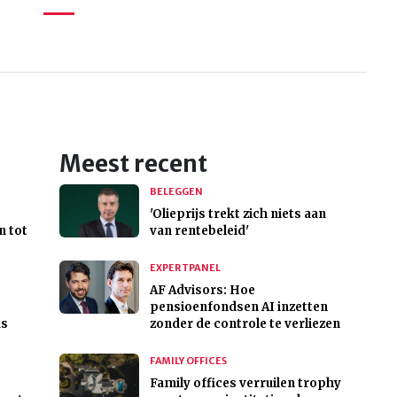
Meest recent
BELEGGEN
'Olieprijs trekt zich niets aan
n tot
van rentebeleid'
EXPERTPANEL
AF Advisors: Hoe
pensioenfondsen AI inzetten
ks
zonder de controle te verliezen
FAMILY OFFICES
Family offices verruilen trophy