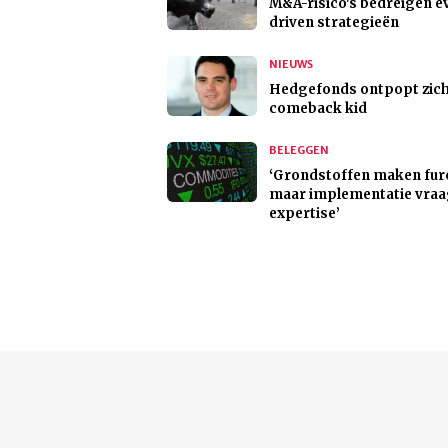
M&A-risico's bedreigen e
driven strategieën
NIEUWS
Hedgefonds ontpopt zich
comeback kid
BELEGGEN
‘Grondstoffen maken fur
maar implementatie vraa
expertise’