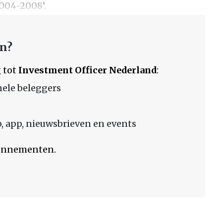
2004-2008’.
en?
 tot
Investment Officer Nederland
:
nele beleggers
 app, nieuwsbrieven en events
bonnementen.