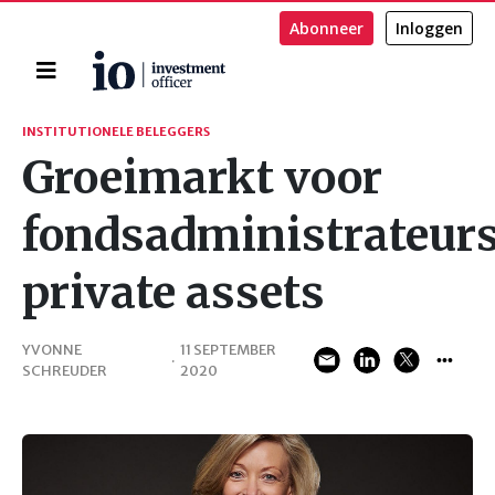
Abonneer
Inloggen
Home
Zoeken
INSTITUTIONELE BELEGGERS
Groeimarkt voor
fondsadministrateurs
private assets
YVONNE
11 SEPTEMBER
·
SCHREUDER
2020