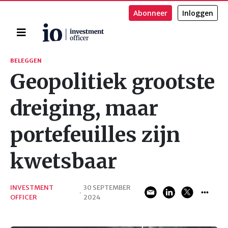
Abonneer
Inloggen
Home
Zoeken
BELEGGEN
Geopolitiek grootste
dreiging, maar
portefeuilles zijn
kwetsbaar
INVESTMENT
30 SEPTEMBER
·
OFFICER
2024