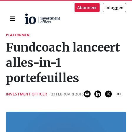
Abonneer
Inloggen
Home
Zoeken
PLATFORMEN
Fundcoach lanceert
alles-in-1
portefeuilles
INVESTMENT OFFICER
·
23 FEBRUARI 2016