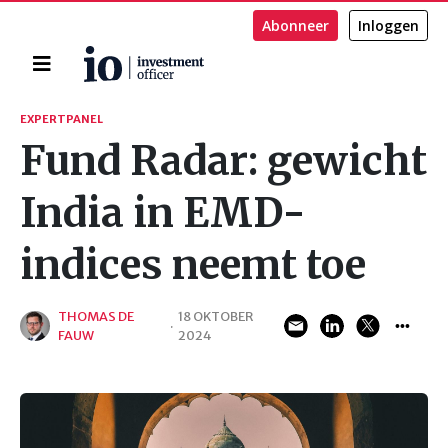
Abonneer
Inloggen
Home
Zoeken
EXPERTPANEL
Fund Radar: gewicht
India in EMD-
indices neemt toe
THOMAS DE
18 OKTOBER
·
FAUW
2024