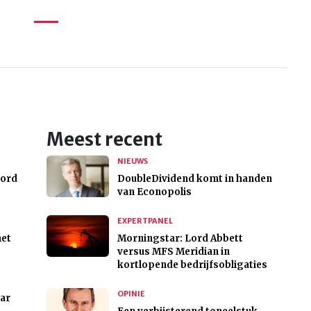
Meest recent
NIEUWS
oord
DoubleDividend komt in handen
van Econopolis
EXPERTPANEL
het
Morningstar: Lord Abbett
versus MFS Meridian in
kortlopende bedrijfsobligaties
OPINIE
aar