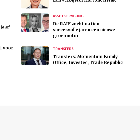
Een verbijsterend toneelstuk
ASSET SERVICING
De RAIF zoekt na tien
jaar’
succesvolle jaren een nieuwe
groeimotor
ef voor
TRANSFERS
Transfers: Momentum Family
Office, Investec, Trade Republic