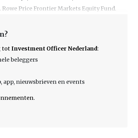
. Rowe Price Frontier Markets Equity Fund.
en?
 tot
Investment Officer Nederland
:
nele beleggers
 app, nieuwsbrieven en events
bonnementen.