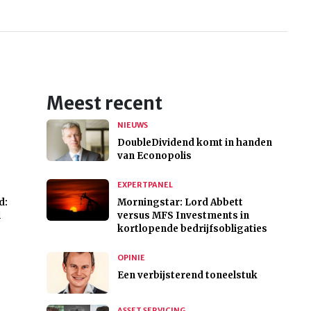
Meest recent
NIEUWS
DoubleDividend komt in handen
van Econopolis
EXPERTPANEL
d:
Morningstar: Lord Abbett
l
versus MFS Investments in
kortlopende bedrijfsobligaties
OPINIE
Een verbijsterend toneelstuk
ASSET SERVICING