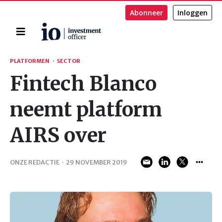
Abonneer
Inloggen
Home
Zoeken
PLATFORMEN
·
SECTOR
Fintech Blanco
neemt platform
AIRS over
ONZE REDACTIE
·
29 NOVEMBER 2019