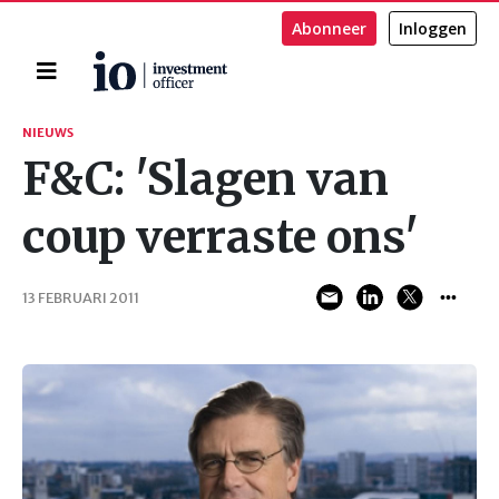
Abonneer
Inloggen
Home
Zoeken
NIEUWS
F&C: 'Slagen van
coup verraste ons'
13 FEBRUARI 2011