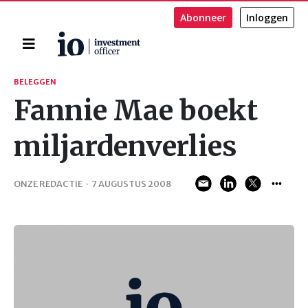
Abonneer
Inloggen
Home
Zoeken
BELEGGEN
Fannie Mae boekt
miljardenverlies
ONZE REDACTIE
·
7 AUGUSTUS 2008