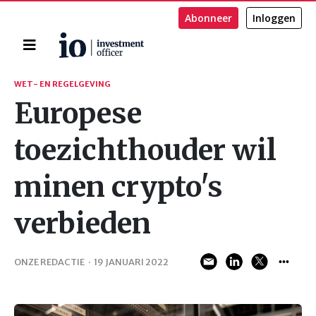
Abonneer
Inloggen
Home
Zoeken
WET- EN REGELGEVING
Europese
toezichthouder wil
minen crypto's
verbieden
ONZE REDACTIE
·
19 JANUARI 2022