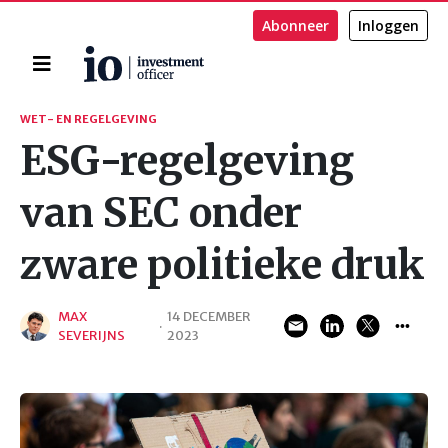
Abonneer
Inloggen
Home
Zoeken
WET- EN REGELGEVING
ESG-regelgeving
van SEC onder
zware politieke druk
MAX
14 DECEMBER
·
SEVERIJNS
2023