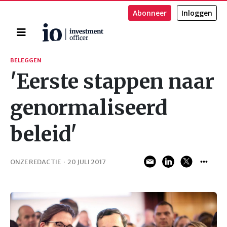
Abonneer
Inloggen
Home
Zoeken
BELEGGEN
'Eerste stappen naar
genormaliseerd
beleid'
ONZE REDACTIE
·
20 JULI 2017