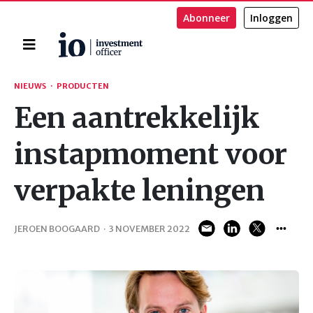
Abonneer
Inloggen
Home
Zoeken
NIEUWS
·
PRODUCTEN
Een aantrekkelijk
instapmoment voor
verpakte leningen
JEROEN BOOGAARD
·
3 NOVEMBER 2022