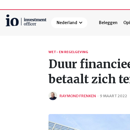
Nederland
Beleggen
Opi
Zoeken
WET- EN REGELGEVING
Duur financie
betaalt zich t
RAYMOND FRENKEN
·
9 MAART 2022