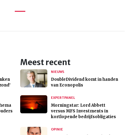
Meest recent
NIEUWS
anken
DoubleDividend komt in handen
ezond’
van Econopolis
EXPERTPANEL
thema
Morningstar: Lord Abbett
ouders
versus MFS Investments in
kortlopende bedrijfsobligaties
OPINIE