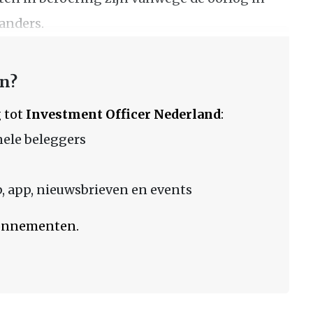
 anders.
en?
 tot
Investment Officer Nederland
:
nele beleggers
 app, nieuwsbrieven en events
bonnementen.