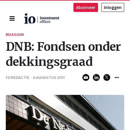
Abonneer
Inloggen
Home
Zoeken
BELEGGEN
DNB: Fondsen onder
dekkingsgraad
FD REDACTIE
·
6 AUGUSTUS 2011