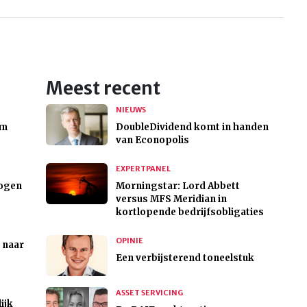
Meest recent
NIEUWS
om
DoubleDividend komt in handen
van Econopolis
EXPERTPANEL
sogen
Morningstar: Lord Abbett
versus MFS Meridian in
kortlopende bedrijfsobligaties
OPINIE
 naar
Een verbijsterend toneelstuk
ASSET SERVICING
ijk