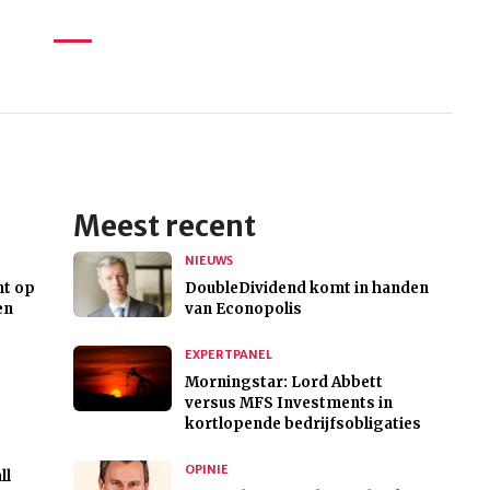
Meest recent
NIEUWS
ht op
DoubleDividend komt in handen
en
van Econopolis
EXPERTPANEL
Morningstar: Lord Abbett
versus MFS Investments in
kortlopende bedrijfsobligaties
OPINIE
ll