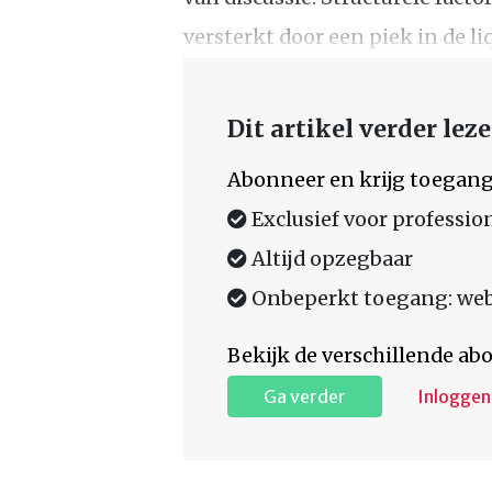
versterkt door een piek in de liq
Dit artikel verder lez
Abonneer en krijg toegang
Exclusief voor professio
Altijd opzegbaar
Onbeperkt toegang: web,
Bekijk de verschillende a
Ga verder
Inloggen