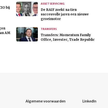
ASSET SERVICING
CIO bij
De RAIF zoekt na tien
succesvolle jaren een nieuwe
groeimotor
gon
TRANSFERS
man AM
Transfers: Momentum Family
Office, Investec, Trade Republic
Algemene voorwaarden
LinkedIn