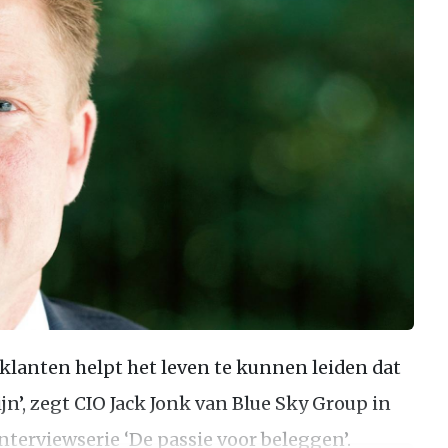
e klanten helpt het leven te kunnen leiden dat
ijn’, zegt CIO Jack Jonk van Blue Sky Group in
nterviewserie ‘De passie voor beleggen’.