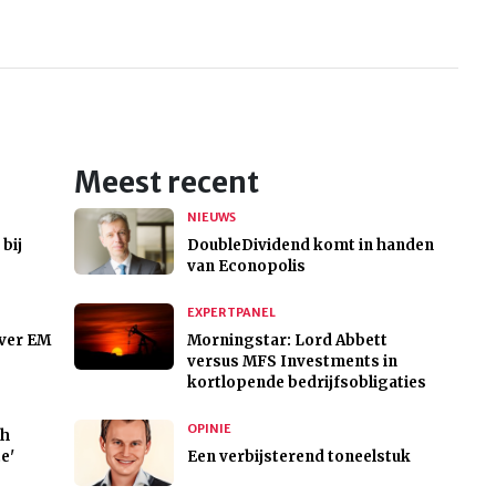
Meest recent
NIEUWS
 bij
DoubleDividend komt in handen
van Econopolis
EXPERTPANEL
over EM
Morningstar: Lord Abbett
versus MFS Investments in
kortlopende bedrijfsobligaties
OPINIE
ch
te'
Een verbijsterend toneelstuk