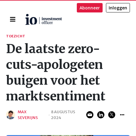
Abonneer
Inloggen
Home
Zoeken
TOEZICHT
De laatste zero-
cuts-apologeten
buigen voor het
marktsentiment
MAX
8 AUGUSTUS
·
SEVERIJNS
2024