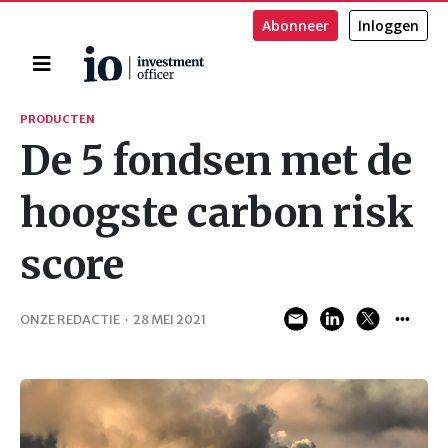
Abonneer
Inloggen
Home
Zoeken
PRODUCTEN
De 5 fondsen met de
hoogste carbon risk
score
ONZE REDACTIE
·
28 MEI 2021