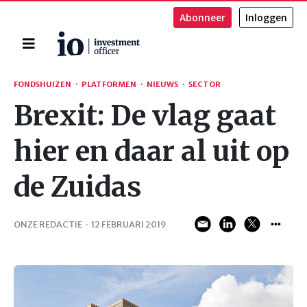
Abonneer
Inloggen
Home
Zoeken
FONDSHUIZEN
·
PLATFORMEN
·
NIEUWS
·
SECTOR
Brexit: De vlag gaat
hier en daar al uit op
de Zuidas
ONZE REDACTIE
·
12 FEBRUARI 2019