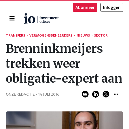
Abonneer
Inloggen
Home
Zoeken
TRANSFERS
·
VERMOGENSBEHEERDERS
·
NIEUWS
·
SECTOR
Brenninkmeijers
trekken weer
obligatie-expert aan
ONZE REDACTIE
·
14 JULI 2016