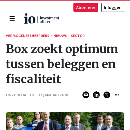
Abonneer
Inloggen
Home
Zoeken
VERMOGENSBEHEERDERS
·
NIEUWS
·
SECTOR
Box zoekt optimum
tussen beleggen en
fiscaliteit
ONZE REDACTIE
·
12 JANUARI 2018