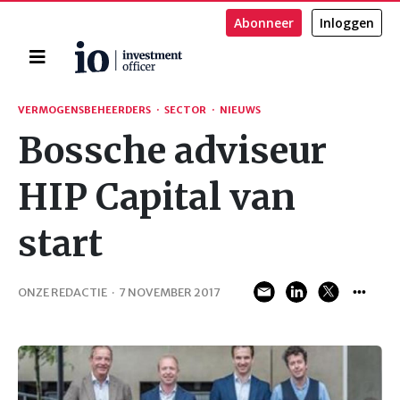
Abonneer
Inloggen
Home
Zoeken
VERMOGENSBEHEERDERS
·
SECTOR
·
NIEUWS
Bossche adviseur
HIP Capital van
start
ONZE REDACTIE
·
7 NOVEMBER 2017