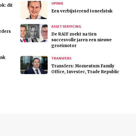
OPINIE
ok: dit
Een verbijsterend toneelstuk
ASSET SERVICING
rders
De RAIF zoekt na tien
succesvolle jaren een nieuwe
groeimotor
ank
TRANSFERS
Transfers: Momentum Family
Office, Investec, Trade Republic