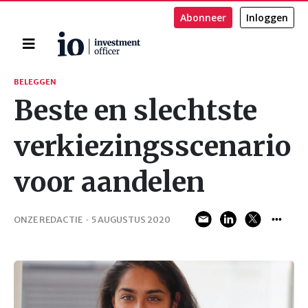
Abonneer
Inloggen
Home
Zoeken
BELEGGEN
Beste en slechtste
verkiezingsscenario
voor aandelen
ONZE REDACTIE
·
5 AUGUSTUS 2020