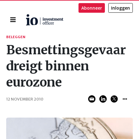
Abonneer
Inloggen
Home
Zoeken
BELEGGEN
Besmettingsgevaar
dreigt binnen
eurozone
12 NOVEMBER 2010