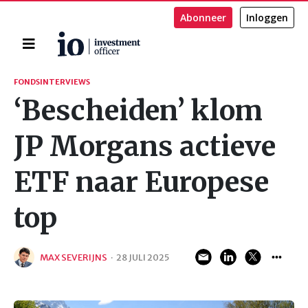
Abonneer
Inloggen
Home
Zoeken
FONDSINTERVIEWS
‘Bescheiden’ klom
JP Morgans actieve
ETF naar Europese
top
MAX SEVERIJNS
·
28 JULI 2025