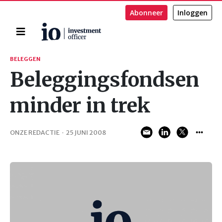
Abonneer
Inloggen
Home
Zoeken
BELEGGEN
Beleggingsfondsen
minder in trek
ONZE REDACTIE
·
25 JUNI 2008