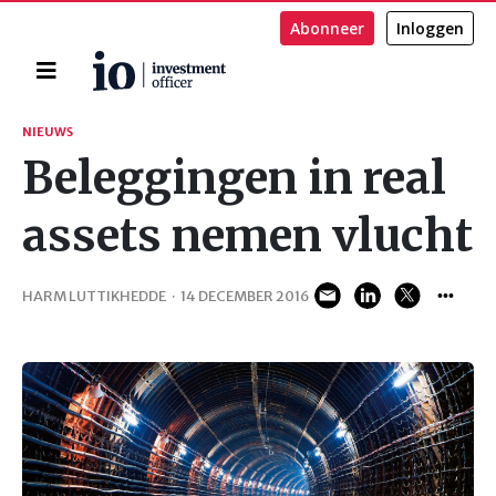
Abonneer
Inloggen
Home
Zoeken
NIEUWS
Beleggingen in real
assets nemen vlucht
HARM LUTTIKHEDDE
·
14 DECEMBER 2016