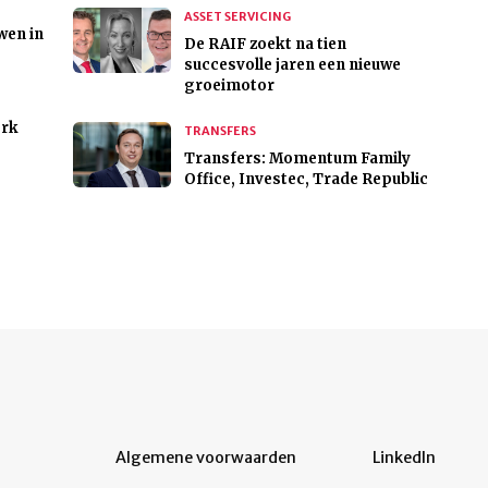
ASSET SERVICING
wen in
De RAIF zoekt na tien
succesvolle jaren een nieuwe
groeimotor
erk
TRANSFERS
Transfers: Momentum Family
Office, Investec, Trade Republic
Algemene voorwaarden
LinkedIn