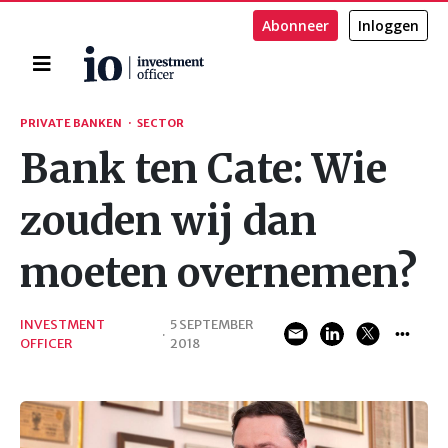
Abonneer
Inloggen
Home
Zoeken
PRIVATE BANKEN
·
SECTOR
Bank ten Cate: Wie
zouden wij dan
moeten overnemen?
INVESTMENT
5 SEPTEMBER
·
OFFICER
2018