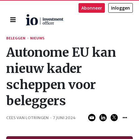
Abonneer
Inloggen
Home
Zoeken
BELEGGEN
·
NIEUWS
Autonome EU kan
nieuw kader
scheppen voor
beleggers
CEES VAN LOTRINGEN
·
7 JUNI 2024