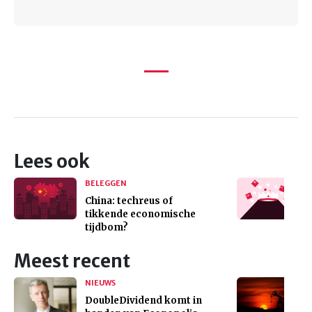
Lees ook
BELEGGEN
China: techreus of
tikkende economische
tijdbom?
Meest recent
NIEUWS
DoubleDividend komt in