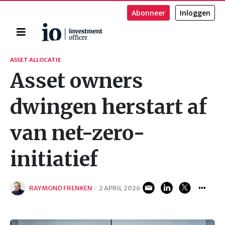
Abonneer
Inloggen
Home
Zoeken
ASSET ALLOCATIE
Asset owners
dwingen herstart af
van net-zero-
initiatief
RAYMOND FRENKEN
·
2 APRIL 2026